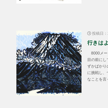
投稿日：2
行きは
8000メ
目の前にし
ずかばかり
に挑戦し、
なことを言