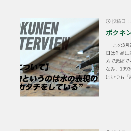
投稿日：2
ボクネ
ーこの3月
日は作品に
方で恐縮で
なみ、19
はいつも「絵