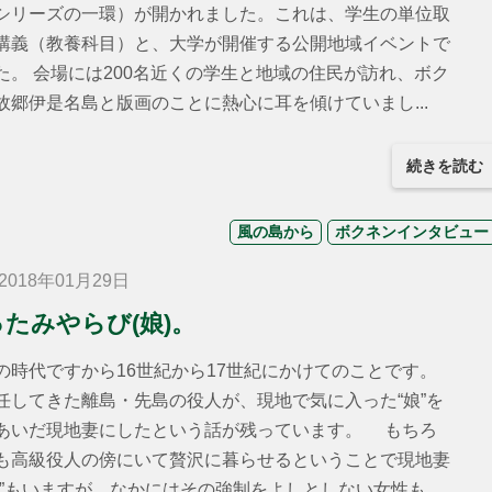
シリーズの一環）が開かれました。これは、学生の単位取
講義（教養科目）と、大学が開催する公開地域イベントで
た。 会場には200名近くの学生と地域の住民が訪れ、ボク
故郷伊是名島と版画のことに熱心に耳を傾けていまし...
続きを読む
風の島から
ボクネンインタビュー
018年01月29日
たみやらび(娘)。
時代ですから16世紀から17世紀にかけてのことです。
任してきた離島・先島の役人が、現地で気に入った“娘”を
あいだ現地妻にしたという話が残っています。 もちろ
も高級役人の傍にいて贅沢に暮らせるということで現地妻
”もいますが、なかにはその強制をよしとしない女性も...