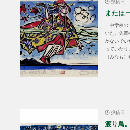
投稿日：2
または
中学校のこ
いた。先輩
かないでい
っていたり
（みなも）
投稿日：2
渡り鳥