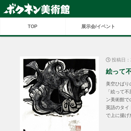
TOP
展示会/イベント
投稿日：2
絵って
美空ひばり
「絵って不
ン美術館で
英語のタイ
で上に揚げた