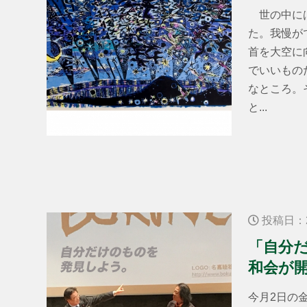
世の中には
た。我慢が
首を大空に
でいいもの
なところ。
と...
投稿日：2
「自分
和会が
今月2日の