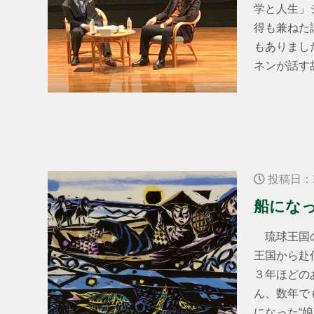
学と人生」
得も兼ねた
もありまし
ネンが話す
投稿日：2
船になっ
琉球王国の
王国から赴
３年ほどの
ん、数年で
になった“娘