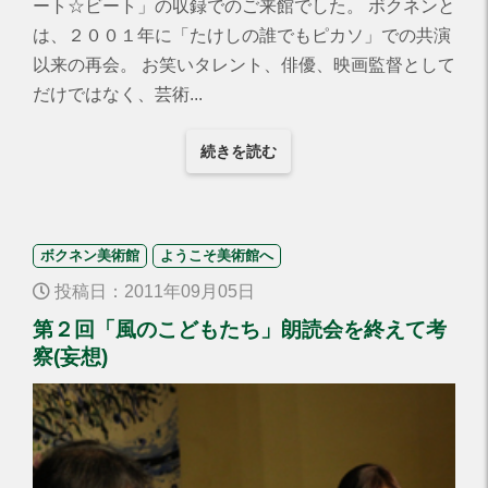
ート☆ビート」の収録でのご来館でした。 ボクネンと
は、２００１年に「たけしの誰でもピカソ」での共演
以来の再会。 お笑いタレント、俳優、映画監督として
だけではなく、芸術...
続きを読む
ボクネン美術館
ようこそ美術館へ
投稿日：2011年09月05日
第２回「風のこどもたち」朗読会を終えて考
察(妄想)