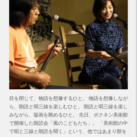
目を閉じて、物語を想像するひと。 物語を想像しなが
ら、朗読と唄三線を楽しむひと。 朗読と唄三線を楽し
みながら、版画を眺めるひと。 先日、ボクネン美術館
で開催した朗読会「風のこどもたち」。 「美術館の中
で唄と三線と朗読を聞く」という、他ではあまり類を