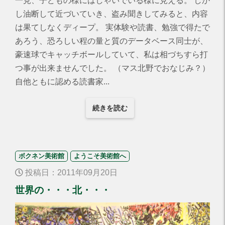
一見、子どもの様にはしゃいでいる様に見える。 しか
し油断して近づいていき、盗み聞きしてみると、内容
は果てしなくディープ。 実体験や読書、勉強で得たで
あろう、恐ろしい程の量と質のデータベース同士が、
豪速球でキャッチボールしていて、私は相づちすら打
つ事が出来ませんでした。 （マス北野でおなじみ？）
自他ともに認める読書家...
続きを読む
ボクネン美術館
ようこそ美術館へ
投稿日：2011年09月20日
世界の・・・北・・・