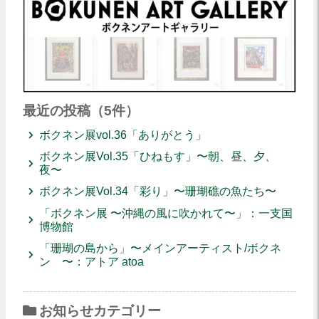
最近の投稿（5件）
ボクネン展vol.36「ありがとう」
ボクネン展Vol.35「ひねもす」〜朝、昼、夕、
夜〜
ボクネン展Vol.34「彩り」〜珊瑚礁の魚たち〜
「ボクネン展 〜沖縄の風に吹かれて〜」：一支国
博物館
「珊瑚の島から」〜メインアーティスト/ボクネ
ン 〜：アトア atoa
お知らせカテゴリー