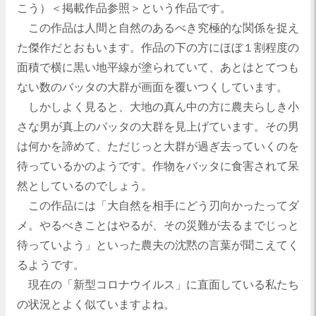
こう）＜掲載作品参照＞という作品です。
この作品は人間と自然のあるべき究極的な関係を捉え
た傑作だとおもいます。作品の下の方にほぼ１割程度の
面積で横に黒い地平線が塗られていて、あとはとてつも
ない数のバッタの大群が画面を覆いつくしています。
しかしよく見ると、大地の真ん中の方に農夫らしき小
さな男が真上のバッタの大群を見上げています。その男
は何かを諦めて、ただじっと大群が過ぎ去っていくのを
待っているかのようです。作物をバッタに食害されて呆
然としているのでしょう。
この作品には「大自然を相手にどう刃向かったってダ
メ。やるべきことはやるが、その災難が去るまでじっと
待っていよう」といった農夫の沈黙の言葉が聞こえてく
るようです。
現在の「新型コロナウイルス」に直面している私たち
の状況とよく似ていますよね。