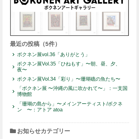
最近の投稿（5件）
ボクネン展vol.36「ありがとう」
ボクネン展Vol.35「ひねもす」〜朝、昼、夕、
夜〜
ボクネン展Vol.34「彩り」〜珊瑚礁の魚たち〜
「ボクネン展 〜沖縄の風に吹かれて〜」：一支国
博物館
「珊瑚の島から」〜メインアーティスト/ボクネ
ン 〜：アトア atoa
お知らせカテゴリー