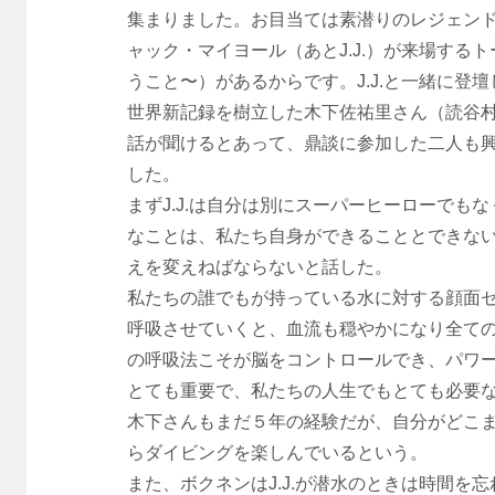
集まりました。お目当ては素潜りのレジェン
ャック・マイヨール（あとJ.J.）が来場するトー
うこと〜）があるからです。J.J.と一緒に登壇
世界新記録を樹立した木下佐祐里さん（読谷村在
話が聞けるとあって、鼎談に参加した二人も
した。
まずJ.J.は自分は別にスーパーヒーローでも
なことは、私たち自身ができることとできな
えを変えねばならないと話した。
私たちの誰でもが持っている水に対する顔面
呼吸させていくと、血流も穏やかになり全て
の呼吸法こそが脳をコントロールでき、パワ
とても重要で、私たちの人生でもとても必要
木下さんもまだ５年の経験だが、自分がどこ
らダイビングを楽しんでいるという。
また、ボクネンはJ.J.が潜水のときは時間を