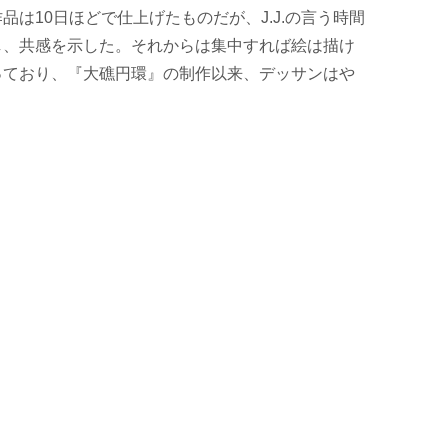
は10日ほどで仕上げたものだが、J.J.の言う時間
し、共感を示した。それからは集中すれば絵は描け
っており、『大礁円環』の制作以来、デッサンはや