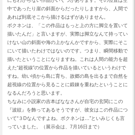
にもわからない作品がいくつかあります。その位置は空
中であったり崖の斜面からだったりしますから、人間で
あれば到底そこから描けるはずがありません。
ボクネンは、「この作品はもっと上の方に脚立を置いて
描いたんだ」と言いますが、実際は脚立なんて持ってい
けない山の斜面や海の上かなんかですから、実際にそこ
にいて描いたわけではないのです。つまり、瞬間移動で
描いたということになりますね。これは人間の能力を超
えた“超視線”の位置から作品を描いているというわけで
すね。幼い頃から島に育ち、故郷の島を出るまで自然を
超視線の位置から見ることに鍛錬を重ねたということに
なるんだろうと思います。
ちなみに小説家の吉本ばななさんが自宅の玄関にこの
『波紋』を飾ってあるそうですが、彼女はこの作品につ
いて“３Dなんですよね。ボクネンは…”といみじくも言
っていました。（展示会は、7月16日まで）