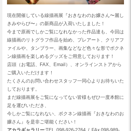
現在開催している線描画展『おきなわのお嬢さん〜麗し
きみやらび〜』の新商品が入荷いたしました！
今まで原画でしかご覧になれなかった作品達も、今回は
線描画のリトグラフ作品を始め、プレアート、クリアフ
ァイルや、タンブラー、画集などなど色々な形でボクネ
ン線描画を楽しめるグッズをご用意しております！
店頭（お電話、FAX、Email）、オンラインストアから
ご購入いただけます！
たくさんのお問い合わせスタッフ一同心よりお待ちいた
しております。
まだ線描画展をご覧になってない皆様もぜひ一度本館に
足を運びいただき、
今しかご覧になれない、ボクネン線描画『おきなわのお
嬢さん』を是非ご堪能ください！
アカラギャラリー
:TEL 098-926-2764 / FAx 098-989-