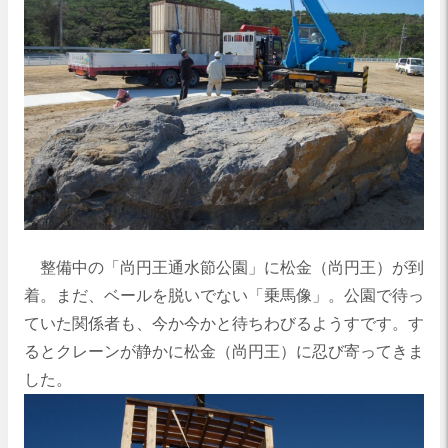
整備中の「尚円王通水節公園」に松金（尚円王）が到
着。まだ、ベールを脱いでない「乗馬像」。公園で待っ
ていた関係者も、今か今かと待ちわびるようすです。す
るとクレーンが静かに松金（尚円王）に忍び寄ってきま
した。