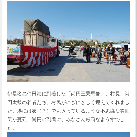
伊是名島仲田港に到着した「尚円王乗馬像」。村長、尚
円太鼓の若者たち、村民がにぎにぎしく迎えてくれまし
た。港には象（？）でも入っているような不思議な雰囲
気が蔓延。尚円の到着に、みなさん厳粛なようすでし
た。