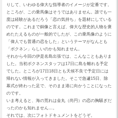
りして、いわゆる偉大な指導者のイメージが定番です。
ところが、この乗馬像はそうではありません。誰でも一
度は経験があるだろう「恋の気持ち」を題材にしている
のです。これまで銅像と言えば、偉大な歴史的人物を褒
めたたえるものが一般的でしたが、この乗馬像のように
「偉人でも普通の恋をした」というテーマがなんとも
「ボクネン」らしいのかも知れません。
それから今回の伊是名島出張では、こんなこともありま
した。当初ボクネンスタッフは17日に島を離れる予定
でした。ところが17日18日とも天候不良で予定日には
帰れない情報が入ってきました。そこで急遽15日、除
幕式が終わった足で、そのまま港に向かうことになった
のです。
いま考えると、海の荒れは金丸（尚円）の恋の胸騒ぎだ
ったのかも知れません…。
それでは、次にフォトドキュメントをどうぞ。