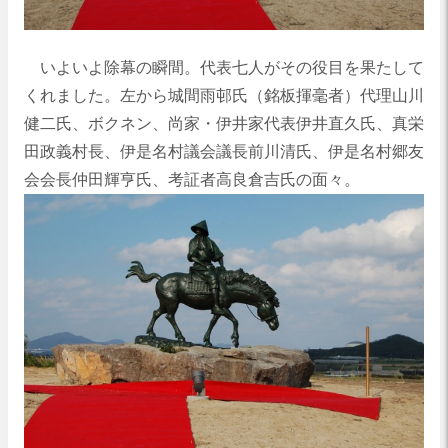
いよいよ除幕の瞬間。代表七人がその役目を果たして
くれました。左から城間雨邨氏（銘板揮毫者）代理山川
健二氏、ボクネン、尚家・伊井家代表伊井直久氏、真栄
田政義村長、伊是名村議会議長前川清氏、伊是名村郷友
会会長仲田輝亨氏、考証者高良倉吉氏の面々。