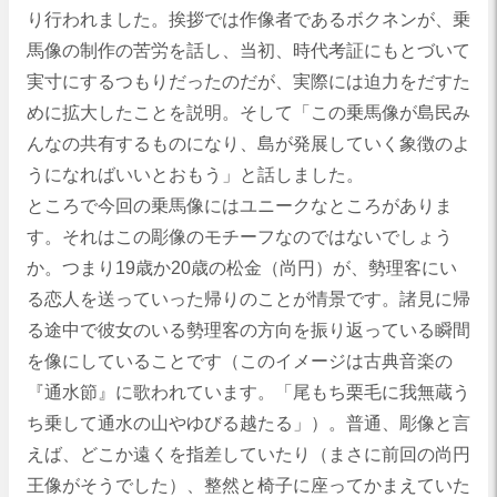
り行われました。挨拶では作像者であるボクネンが、乗
馬像の制作の苦労を話し、当初、時代考証にもとづいて
実寸にするつもりだったのだが、実際には迫力をだすた
めに拡大したことを説明。そして「この乗馬像が島民み
んなの共有するものになり、島が発展していく象徴のよ
うになればいいとおもう」と話しました。
ところで今回の乗馬像にはユニークなところがありま
す。それはこの彫像のモチーフなのではないでしょう
か。つまり19歳か20歳の松金（尚円）が、勢理客にい
る恋人を送っていった帰りのことが情景です。諸見に帰
る途中で彼女のいる勢理客の方向を振り返っている瞬間
を像にしていることです（このイメージは古典音楽の
『通水節』に歌われています。「尾もち栗毛に我無蔵う
ち乗して通水の山やゆびる越たる」）。普通、彫像と言
えば、どこか遠くを指差していたり（まさに前回の尚円
王像がそうでした）、整然と椅子に座ってかまえていた