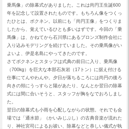
乗馬像」の除幕式がありました。これは尚円王生誕600
年を記念して設置されたものです。もちろん像をつくっ
たひとは、ボクネン。以前にも「尚円王像」をつくりま
したから、覚えているひとも多いはずです。今回の「乗
馬像」は、かねてから石川県にあるブロンズ制作会社に
入り込みモデリングを続けていました。その乗馬像がい
よいよ、伊是名島にやってきたのです。
さてボクネンとスタッフは式典の前日に入り、乗馬像
（700kg）を巨大な本部石灰岩（17トン）に据え付ける
仕事にてんやわんや。夕日が落ちるころには尚円の後ろ
向きの頬にうっすらと陽があたり、なんとか翌日の除幕
式には間に合いそうと、スタッフが胸をなでおろしまし
た。
翌日の除幕式も小雨を心配しながらの状態。それでも会
場では「通水節」（かいみじぶし）の古典音楽が流れた
り、神社宮司によるお祓い、除幕などと恭しい儀式が執